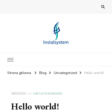
INSTALSYSTEM SP. Z O.O.
Autoryzowany Serwis Urządzeń Grzewczych i C.O.
Strona główna
Blog
Uncategorized
Hello world!
26/02/2021
UNCATEGORIZED
Hello world!